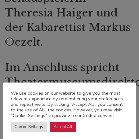
Theresia Haiger und
der Kabarettist Markus
Oezelt.
Im Anschluss spricht
Theatermuseumsdirekt
Franz Pichorner mit
We use cookies on our website to give you the most
relevant experience by remembering your preferences
and repeat visits. By clicking “Accept All”, you consent
unserem Verleger
to the use of ALL the cookies. However, you may visit
"Cookie Settings" to provide a controlled consent.
Albert Eibl über die
Cookie Settings
Accept All