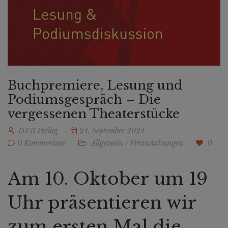
Buchpremiere, Lesung und
Podiumsgespräch – Die
vergessenen Theaterstücke
DVB Verlag
24. September 2024
0 Kommentare
Allgemein
/
Veranstaltungen
0
Am 10. Oktober um 19
Uhr präsentieren wir
zum ersten Mal die