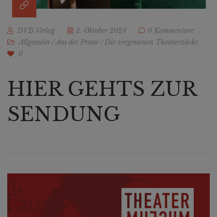
DVB Verlag
2. Oktober 2024
0 Kommentare
Allgemein
/
Aus der Presse
/
Die vergessenen Theaterstücke
0
HIER GEHTS ZUR
SENDUNG