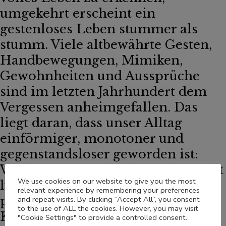
umgekehrt erscheint ein
gestenloses Leben stummer als
stumm. Viele altbewährte Gesten,
Handbewegungen, Mimiken,
Gewohnheiten und Aussprüche
sind im letzten Jahrhundert dem
Vergessen anheimgefallen. Das
liegt daran, dass unser Alltag
einförmiger, monotoner und
gegenstandsloser geworden ist:
Wer keinen Hut hat, kann ihn nicht
We use cookies on our website to give you the most
lüpfen, wer keine Nelken mehr
relevant experience by remembering your preferences
pflückt, kann sie sich nicht ins
and repeat visits. By clicking “Accept All”, you consent
to the use of ALL the cookies. However, you may visit
Knopfloch stecken. Alexander
"Cookie Settings" to provide a controlled consent.