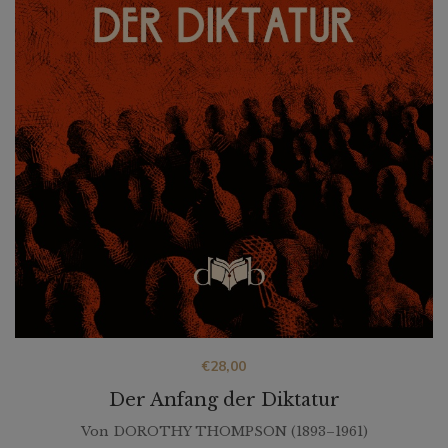
€
28,00
Der Anfang der Diktatur
Von
DOROTHY THOMPSON (1893–1961)