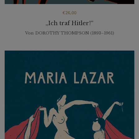
€
26,00
„Ich traf Hitler!“
Von
DOROTHY THOMPSON (1893–1961)