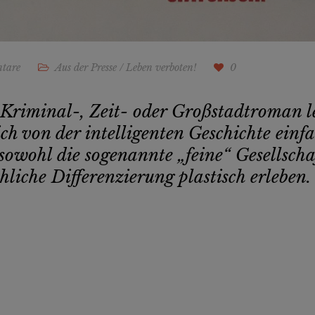
tare
Aus der Presse
/
Leben verboten!
0
Kriminal-, Zeit- oder Großstadtroman le
ch von der intelligenten Geschichte einfa
sowohl die sogenannte „feine“ Gesellscha
liche Differenzierung plastisch erleben.