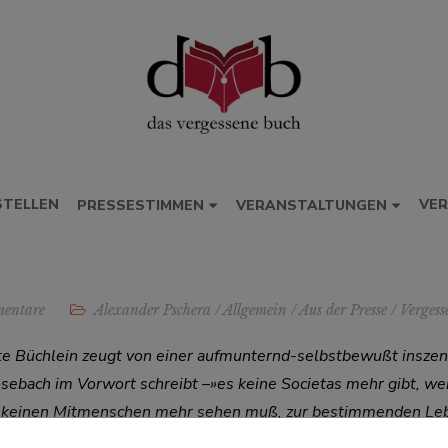
STELLEN
VER
PRESSESTIMMEN
VERANSTALTUNGEN
entare
Alexander Pschera
/
Allgemein
/
Aus der Presse
/
Vergess
erte Büchlein zeugt von einer aufmunternd-selbstbewußt inszen
ebach im Vorwort schreibt –»es keine Societas mehr gibt, weil
r keinen Mitmenschen mehr sehen muß, zur bestimmenden Lebe
 sich stellenweise das Lachen nicht verkneifen kann, zollt 