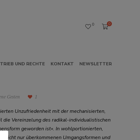
0
0
TRIEB UND RECHTE
KONTAKT
NEWSLETTER
ene Gesten
1
ierten Unzufriedenheit mit der mechanisierten,
 die Vereinzelung des radikal-individualistischen
nsform geworden ist«. In wohlportionierten,
Pschera nicht nur überkommenen Umgangsformen und