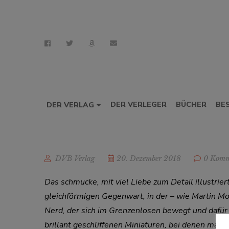
DER VERLEGER
BÜCHER
BE
DER VERLAG
DVB Verlag
20. Dezember 2018
0 Komm
Das schmucke, mit viel Liebe zum Detail illustri
gleichförmigen Gegenwart, in der – wie Martin Mos
Nerd, der sich im Grenzenlosen bewegt und dafü
brillant geschliffenen Miniaturen, bei denen man