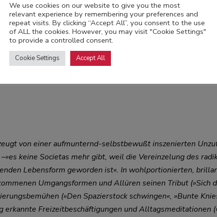
We use cookies on our website to give you the most
n fremden Häusern die Schuhe anlassen«), sondern bricht auch e
relevant experience by remembering your preferences and
wingen«, »Bunte Kniestrümpfe tragen«), vergess ne Redewendu
repeat visits. By clicking “Accept All”, you consent to the use
of ALL the cookies. However, you may visit "Cookie Settings"
Freizeitbeschäftigungen und Alltagsmeditationen (»Ein Dilet
to provide a controlled consent.
Cookie Settings
Accept All
n zeugt von einer aufmunternd-selbstbewußt inszenierten Unzu
–»es keine Societas mehr gibt, weil die Vereinzelung des radi
en Lebensform geworden ist«. In wohlportionierten, brillant
berkommenen Umgangsformen und Allüren seinen Tribut (»Sich d
renzierungsbemühen (»Den Spazierstock schwingen«, »Bunte Kn
 erkannte Freizeitbeschäftigungen und Alltagsmeditationen (»