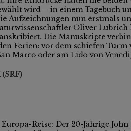
. Ihre Eindrücke halten die beiden
ewählt wird – in einem Tagebuch und
ie Aufzeichnungen nun erstmals unr
aturwissenschaftler Oliver Lubrich 
ranskribiert. Die Manuskripte verbi
den Ferien: vor dem schiefen Turm 
 San Marco oder am Lido von Venedig
(SRF)
 Europa-Reise: Der 20-Jährige John