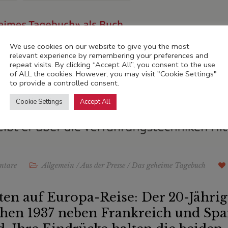
We use cookies on our website to give you the most
relevant experience by remembering your preferences and
repeat visits. By clicking “Accept All”, you consent to the use
of ALL the cookies. However, you may visit "Cookie Settings"
to provide a controlled consent.
Cookie Settings
Accept All
ntare
Allgemein
/
Aus der Presse
/
Das geheime Tagebuch
en auf Europa-Reise: Der 20-Jährig
chen 1937 neben Frankreich und Span