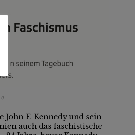
0
e John F. Kennedy und sein
ien auch das faschistische