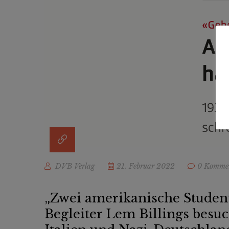
DVB Verlag
21. Februar 2022
0 Komme
„Zwei amerikanische Student
Begleiter Lem Billings besu