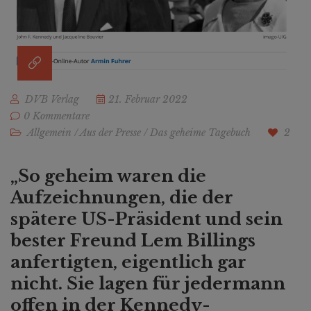
DVB Verlag
21. Februar 2022
0 Kommentare
Allgemein
/
Aus der Presse
/
Das geheime Tagebuch
2
„So geheim waren die
Aufzeichnungen, die der
spätere US-Präsident und sein
bester Freund Lem Billings
anfertigten, eigentlich gar
nicht. Sie lagen für jedermann
offen in der Kennedy-