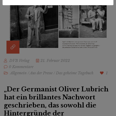
DVB Verlag
21. Februar 2022
0 Kommentare
Allgemein
/
Aus der Presse
/
Das geheime Tagebuch
1
„Der Germanist Oliver Lubrich
hat ein brillantes Nachwort
geschrieben, das sowohl die
Hintergründe der