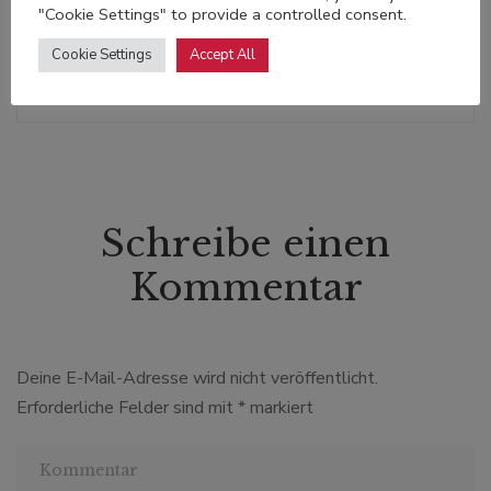
21. September 2021
"Cookie Settings" to provide a controlled consent.
Cookie Settings
Accept All
Schreibe einen
Kommentar
Deine E-Mail-Adresse wird nicht veröffentlicht.
Erforderliche Felder sind mit
*
markiert