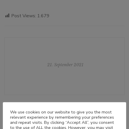
Post Views:
1.679
21. September 2021
We use cookies on our website to give you the most
relevant experience by remembering your preferences
and repeat visits. By clicking “Accept All”, you consent
to the use of ALL the cookies. However, you may visit