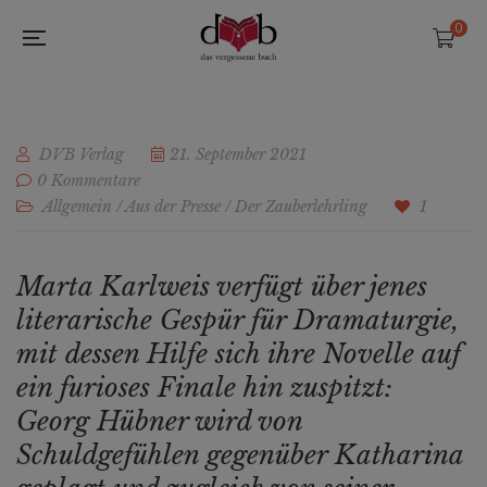
0
DVB Verlag
21. September 2021
0 Kommentare
Allgemein
/
Aus der Presse
/
Der Zauberlehrling
1
Marta Karlweis verfügt über jenes
literarische Gespür für Dramaturgie,
mit dessen Hilfe sich ihre Novelle auf
ein furioses Finale hin zuspitzt:
Georg Hübner wird von
Schuldgefühlen gegenüber Katharina