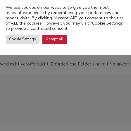
We use cookies on our website to give you the most
relevant experience by remembering your preferences and
repeat visits. By clicking “Accept All”, you consent to the use
of ALL the cookies. However, you may visit "Cookie Settings"
to provide a controlled consent.
Schreibe einen Kommenta
Cookie Settings
Accept All
ird nicht veröffentlicht.
Erforderliche Felder sind mit
*
markiert