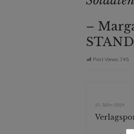
Soldaten
– Marga
STAN
Post Views:
745
15. März 2024