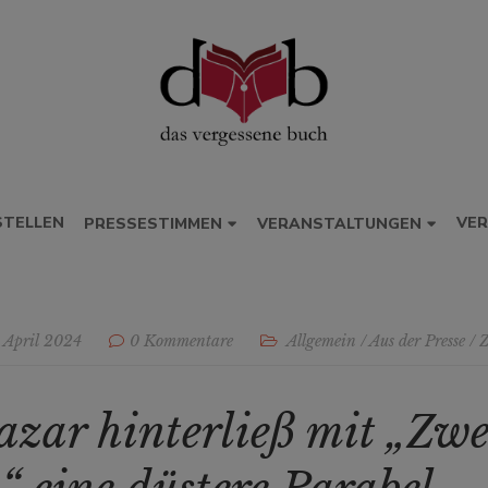
STELLEN
VER
PRESSESTIMMEN
VERANSTALTUNGEN
. April 2024
0 Kommentare
Allgemein
/
Aus der Presse
/
Z
zar hinterließ mit „Zwe