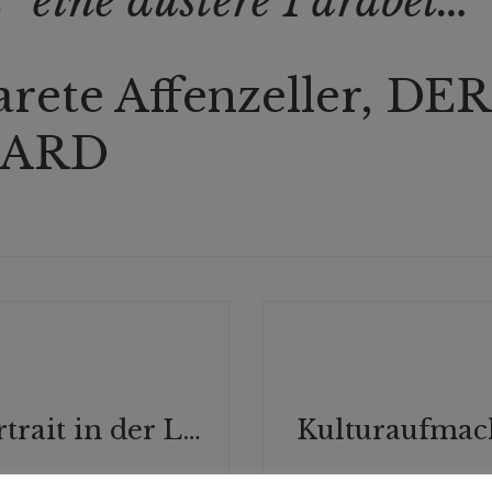
“ eine düstere Parabel…
rete Affenzeller, DER
DARD
Verlagsportrait in der LITERARISCHEN WELT