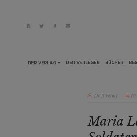
DER VERLEGER
BÜCHER
BE
DER VERLAG
DVB Verlag
10
Maria La