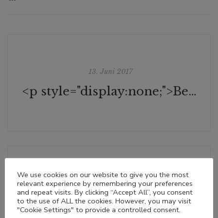
13. Juni 2017
<p style="display:none;">Bettina Eibel-Steiner, Die Presse</p>
We use cookies on our website to give you the most
relevant experience by remembering your preferences
1. August 2017
and repeat visits. By clicking “Accept All”, you consent
to the use of ALL the cookies. However, you may visit
<p style="display:none;">Bernadette Lietzow, Tiroler Tageszeitung</p>
"Cookie Settings" to provide a controlled consent.