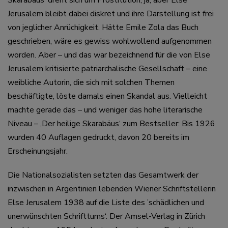
Skarabäus‘ dreht sich um Prostitution, ja, aber Else
Jerusalem bleibt dabei diskret und ihre Darstellung ist frei
von jeglicher Anrüchigkeit. Hätte Emile Zola das Buch
geschrieben, wäre es gewiss wohlwollend aufgenommen
worden. Aber – und das war bezeichnend für die von Else
Jerusalem kritisierte patriarchalische Gesellschaft – eine
weibliche Autorin, die sich mit solchen Themen
beschäftigte, löste damals einen Skandal aus. Vielleicht
machte gerade das – und weniger das hohe literarische
Niveau – ‚Der heilige Skarabäus‘ zum Bestseller: Bis 1926
wurden 40 Auflagen gedruckt, davon 20 bereits im
Erscheinungsjahr.
Die
Nationalsozialisten
setzten das Gesamtwerk der
inzwischen in Argentinien lebenden Wiener Schriftstellerin
Else Jerusalem 1938 auf die Liste des ’schädlichen und
unerwünschten Schrifttums‘. Der Amsel-Verlag in Zürich