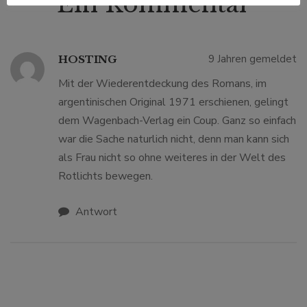
Ein Kommentar
9 Jahren gemeldet
HOSTING
Mit der Wiederentdeckung des Romans, im
argentinischen Original 1971 erschienen, gelingt
dem Wagenbach-Verlag ein Coup. Ganz so einfach
war die Sache naturlich nicht, denn man kann sich
als Frau nicht so ohne weiteres in der Welt des
Rotlichts bewegen.
Antwort