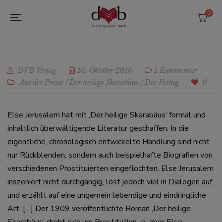
0
DVB Verlag
16. Oktober 2016
1 Kommentar
Aus der Presse
/
Der heilige Skarabäus
/
Der Verlag
0
Else Jerusalem hat mit ‚Der heilige Skarabäus‘ formal und
inhaltlich überwältigende Literatur geschaffen. In die
eigentliche, chronologisch entwickelte Handlung sind nicht
nur Rückblenden, sondern auch beispielhafte Biografien von
verschiedenen Prostituierten eingeflochten. Else Jerusalem
inszeniert nicht durchgängig, löst jedoch viel in Dialogen auf,
und erzählt auf eine ungemein lebendige und eindringliche
Art. […] Der 1909 veröffentlichte Roman ‚Der heilige