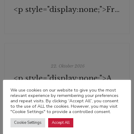
<p style="display:none;">Franz Haas am 24. Mai 2016 im 'Standard'</p>
22. Oktober 2016
<p style="display:none;">Anna Steinbauer in der Süddeutschen Zeitung vom 20. Oktober 2016</p>
We use cookies on our website to give you the most
relevant experience by remembering your preferences
and repeat visits. By clicking “Accept All”, you consent
to the use of ALL the cookies. However, you may visit
"Cookie Settings" to provide a controlled consent.
Cookie Settings
Accept All