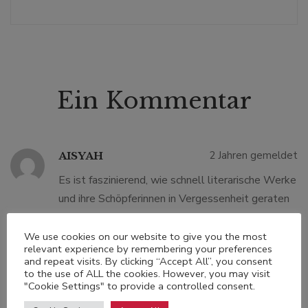
Ein Kommentar
2 Jahren gemeldet
AISYAH
Es ist faszinierend, wie schnell literarische Werke
und ihre Schöpferinnen in Vergessenheit geraten
können, trotz brillanter Prosa.
Telkom University
Jakarta
We use cookies on our website to give you the most
relevant experience by remembering your preferences
and repeat visits. By clicking “Accept All”, you consent
Antwort
to the use of ALL the cookies. However, you may visit
"Cookie Settings" to provide a controlled consent.