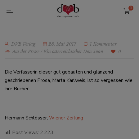
0
DVB Verlag
28. Mai 2017
1 Kommentar
Aus der Presse
/
Ein österreichischer Don Juan
0
Die Verfasserin dieser gut gebauten und glänzend
geschriebenen Prosa, Marta Karlweis, ist so vergessen wie
ihre Bücher.
Hermann Schlösser,
Wiener Zeitung
Post Views:
2.223