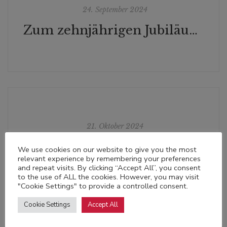
24. September 2024
Zum zehnjährigen Jubiläum: Oskar Hejlek im Interview Gespräch mit Albert C. Eibl über seinen Verlag Das vergessene Buch – Sortimenterbrief, September 2024
21. Oktober 2024
Besprechung von Maria Lazars "Viermal ICH" in der Schweizer WELTWOCHE
We use cookies on our website to give you the most
relevant experience by remembering your preferences
and repeat visits. By clicking “Accept All”, you consent
to the use of ALL the cookies. However, you may visit
"Cookie Settings" to provide a controlled consent.
Cookie Settings
Accept All