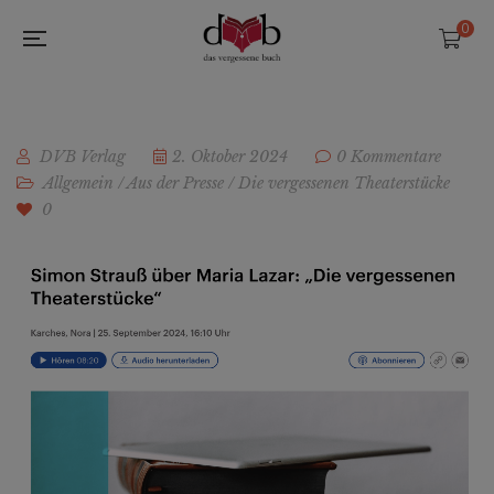
0
DVB Verlag
2. Oktober 2024
0 Kommentare
Allgemein
/
Aus der Presse
/
Die vergessenen Theaterstücke
0