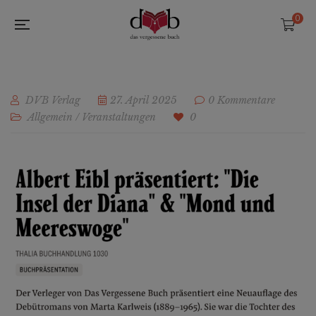
0
DVB Verlag
27. April 2025
0 Kommentare
Allgemein
/
Veranstaltungen
0