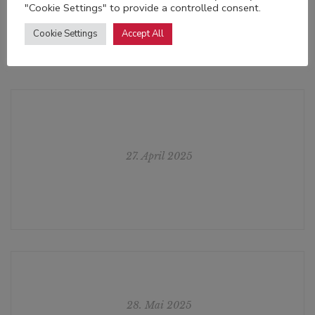
"Cookie Settings" to provide a controlled consent.
Cookie Settings
Accept All
Post Views:
499
27. April 2025
28. Mai 2025