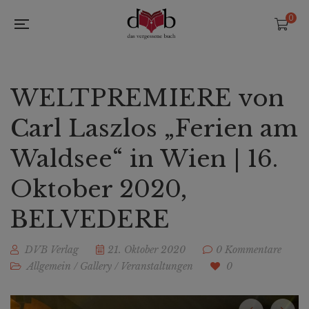
0
WELTPREMIERE von
Carl Laszlos „Ferien am
Waldsee“ in Wien | 16.
Oktober 2020,
BELVEDERE
DVB Verlag
21. Oktober 2020
0 Kommentare
Allgemein
/
Gallery
/
Veranstaltungen
0