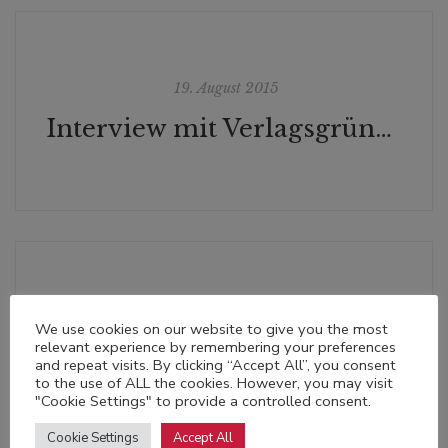
19. August 2015
Interview mit Verlagsgründer Albert C. Eibl über das Verlegen vergessener Bücher im österreichischen Onlinemagazin MOKANT
6. September 2015
We use cookies on our website to give you the most
relevant experience by remembering your preferences
Radiogespräch mit Herausgeber Johann Sonnleitner über Maria Lazars "Die Eingeborenen von Maria Blut" am 6. September 2015 auf OE1 (ex libris)
and repeat visits. By clicking “Accept All”, you consent
to the use of ALL the cookies. However, you may visit
"Cookie Settings" to provide a controlled consent.
Cookie Settings
Accept All