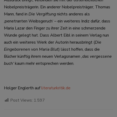
Ausdruck bringt, verbinden sie mit der österreichischen
Nobelpreisträgerin. Ein anderer Nobelpreisträger, Thomas
Mann, fand in
Die Vergiftung
nichts anderes als
‚penetranten Weibsgeruch‘ – ein weiteres Indiz dafür, dass
Maria Lazar den Finger zu ihrer Zeit in eine schmerzende
Wunde gelegt hat. Dass Albert Eibl in seinem Verlag nun
auch ein weiteres Werk der Autorin herausbringt (
Die
Eingeborenen von Maria Blut
) lässt hoffen, dass die
Bücher künftig ihrem neuen Verlagsnamen
‚das vergessene
buch‘
kaum mehr entsprechen werden.
Holger Englerth auf
literaturkritik.de
Post Views:
1.597