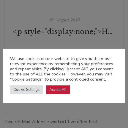
29. August 2015
<p style="display:none;">Holger Englerth auf literaturkritik.de</p>
We use cookies on our website to give you the most
relevant experience by remembering your preferences
and repeat visits. By clicking “Accept All”, you consent
to the use of ALL the cookies. However, you may visit
"Cookie Settings" to provide a controlled consent.
Schreibe einen
Cookie Settings
Accept All
Kommentar
Deine E-Mail-Adresse wird nicht veröffentlicht.