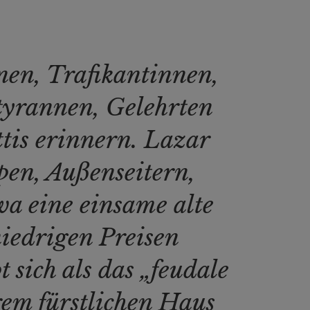
nen, Trafikantinnen,
tyrannen, Gelehrten
ttis erinnern. Lazar
ypen, Außenseitern,
wa eine einsame alte
niedrigen Preisen
sich als das „feudale
rem fürstlichen Haus