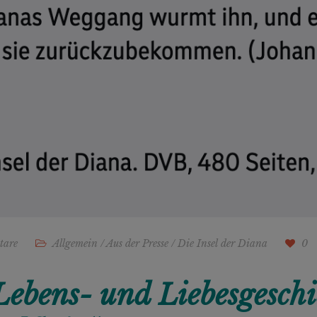
tare
Allgemein
/
Aus der Presse
/
Die Insel der Diana
0
ebens- und Liebesgeschich