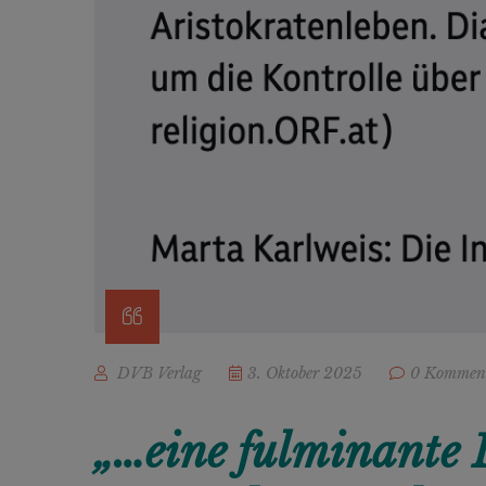
DVB Verlag
3. Oktober 2025
0 Kommen
„…eine fulminante L