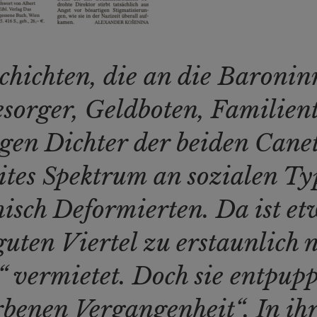
hichten, die an die Baronin
sorger, Geldboten, Familien
igen Dichter der beiden Cane
eites Spektrum an sozialen T
isch Deformierten. Da ist et
uten Viertel zu erstaunlich 
vermietet. Doch sie entpuppt 
rbenen Vergangenheit“. In ih