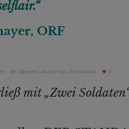
lflair.“
mayer, ORF
re
Allgemein
/
Aus der Presse
/
Zwei Soldaten
0
ieß mit „Zwei Soldaten“