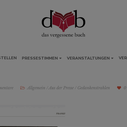
STELLEN
VER
PRESSESTIMMEN
VERANSTALTUNGEN
entare
Allgemein
/
Aus der Presse
/
Gedankenstrahlen
0