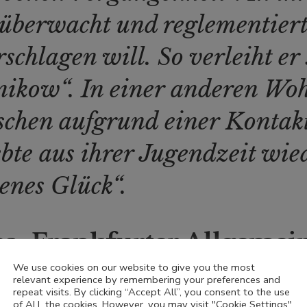
berwacht und reglementiert,
rschlagen will. So verleiht er
nikow“. In einer anderen W
schen aufgrund einer Konta
ebte aus ihrer Jugendzeit wie
denes Glück“.
na,
Frankfurter Allgemei
We use cookies on our website to give you the most
relevant experience by remembering your preferences and
repeat visits. By clicking “Accept All”, you consent to the use
of ALL the cookies. However, you may visit "Cookie Settings"