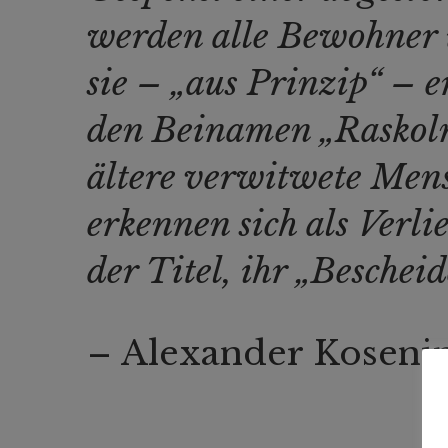
werden alle Bewohner ü
sie – „aus Prinzip“ – e
den Beinamen „Raskol
ältere verwitwete Men
erkennen sich als Verli
der Titel, ihr „Beschei
– Alexander Koseni