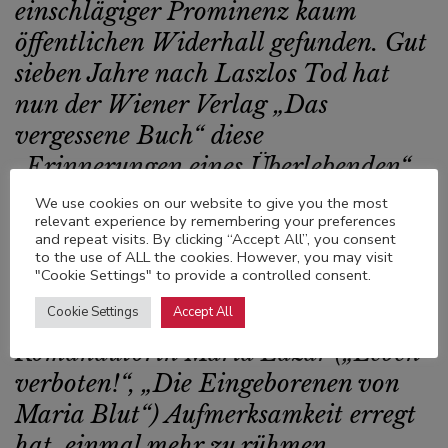
einschlägiger Prominenz kaum
öffentlichen Widerhall gefunden. Gut
sieben Jahre nach Laszlos Tod hat
nun der Wiener Verlag „Das
vergessene Buch“ diese
„Erinnerungen eines Überlebenden“
(Untertitel) neu ediert. Allein dafür
We use cookies on our website to give you the most
relevant experience by remembering your preferences
ist das kleine Unternehmen, das
and repeat visits. By clicking “Accept All”, you consent
zuletzt schon mit der
to the use of ALL the cookies. However, you may visit
"Cookie Settings" to provide a controlled consent.
Wiederentdeckung der 1948
Cookie Settings
Accept All
verstorbenen jüdischen Wiener
Romanautorin Maria Lazar („Leben
verboten!“, „Die Eingeborenen von
Maria Blut“) Aufmerksamkeit erregt
hat, einmal mehr zu rühmen.