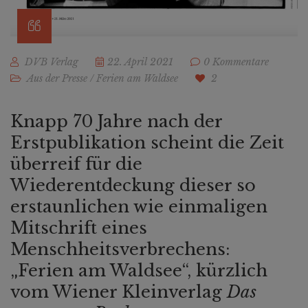
DVB Verlag
22. April 2021
0 Kommentare
Aus der Presse
/
Ferien am Waldsee
2
Knapp 70 Jahre nach der
Erstpublikation scheint die Zeit
überreif für die
Wiederentdeckung dieser so
erstaunlichen wie einmaligen
Mitschrift eines
Menschheitsverbrechens:
„Ferien am Waldsee“, kürzlich
vom Wiener Kleinverlag
Das